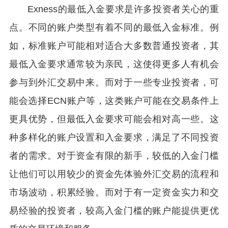
Exness的最低入金要求是许多投资者关心的重
点。不同的账户类型有着不同的最低入金标准。例
如，标准账户可能相对适合大多数普通投资者，其
最低入金要求通常较为亲民，这使得更多人有机会
参与到外汇交易中来。而对于一些专业投资者，可
能会选择ECN账户等，这类账户可能在交易条件上
更具优势，但最低入金要求可能会相对高一些。这
种多样化的账户设置和入金要求，满足了不同投资
者的需求。对于资金有限的新手，较低的入金门槛
让他们可以用较少的资金先体验外汇交易的流程和
市场波动，积累经验。而对于有一定资金实力和交
易经验的投资者，较高入金门槛的账户能提供更优