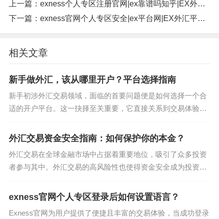
上一篇：
exness个人专区注册官网|ex靠谱吗知乎|EX外汇靠谱吗|exness靠谱吗知乎
确找到官网登录入口是安全进行交易的第一步。需
下一篇：
exness官网个人专区安全|ex平台网|EX外汇平台网|exness网官网
要注意的是，在互联网上搜索官网登录地址时，要
格外小心，因为存在一些仿冒网站。这些仿冒网站
相关文章
可能会骗取投资者的个人信息和资金，给投资者带
新手做外汇，该从哪里开户？平台选择指南
来巨大的损失。为了确保安全，建议投资者直接在
新手初涉外汇交易领域，面临的首要问题便是如何选择一个合
浏览器中输入官方网址进行登录，或者从正规的金
适的开户平台。这一抉择至关重要，它直接关系到交易体验、
融资讯网站获取官方登录入口。
资金安全以及未来的投资收益。外汇交易作为全球金融市场中
极具活力与风险的领域，吸引着众多投资者...
外汇交易资金安全指南：如何保护你的本金？
Exness官方网站为投资者提供了丰富的功能和
外汇交易在全球金融市场中占据着重要地位，吸引了众多投资
信息。在官网登录后，投资者可以查看自己的账户
者参与其中。外汇交易的高风险性也使得资金安全成为投资者
信息，包括资金余额、交易记录等。还可以进行交
最为关注的核心问题。如何在复杂多变的外汇市场中保护好自
己的本金，是每一位投资者都必须深入思考...
易操作，如开仓、平仓等。官网还会提供市场分
exness官网个人专区登录后如何设置语言？
析、交易策略等相关的资讯，帮助投资者更好地了
Exness官网为用户提供了便捷且丰富的交易体验，当成功登录