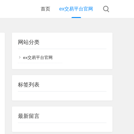
首页
ex交易平台官网
网站分类
ex交易平台官网
标签列表
最新留言