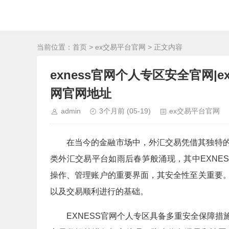
当前位置：
首页
>
ex交易平台官网
> 正文内容
exness官网个人专区安全官网|e
网官网地址
admin
3个月前
(05-19)
ex交易平台官网
在当今的金融市场中，外汇交易凭借其独特
类外汇交易平台如雨后春笋般涌现，其中EXNES
操作、管理账户的重要界面，其安全性至关重要
以及交易顺利进行的基础。
EXNESS官网个人专区具备多重安全保障