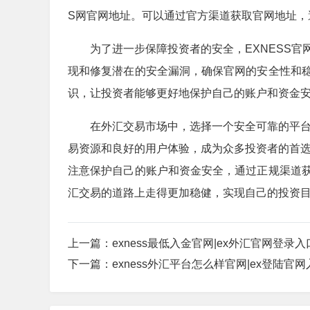
S网官网地址。可以通过官方渠道获取官网地址，
为了进一步保障投资者的安全，EXNESS
现和修复潜在的安全漏洞，确保官网的安全性和
识，让投资者能够更好地保护自己的账户和资金
在外汇交易市场中，选择一个安全可靠的平台
易资源和良好的用户体验，成为众多投资者的首选
注意保护自己的账户和资金安全，通过正规渠道
汇交易的道路上走得更加稳健，实现自己的投资
上一篇：
exness最低入金官网|ex外汇官网登录入口官
下一篇：
exness外汇平台怎么样官网|ex登陆官网