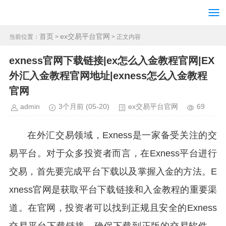
首页
ex交易平台官网
当前位置：
>
> 正文内容
exness官网下载链接|ex怎么入金教程官网|EX
外汇入金教程官网地址|exness怎么入金教程
官网
admin
3个月前
(05-20)
ex交易平台官网
69
在外汇交易领域，Exness是一家备受关注的交
易平台。对于众多投资者而言，在Exness平台进行
交易，首先要完成平台下载以及掌握入金的方法。E
xness官网是获取平台下载链接和入金教程的重要渠
道。在官网，投资者可以找到正规且安全的Exness