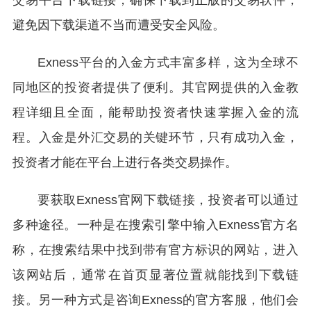
交易平台下载链接，确保下载到正版的交易软件，
避免因下载渠道不当而遭受安全风险。
Exness平台的入金方式丰富多样，这为全球不
同地区的投资者提供了便利。其官网提供的入金教
程详细且全面，能帮助投资者快速掌握入金的流
程。入金是外汇交易的关键环节，只有成功入金，
投资者才能在平台上进行各类交易操作。
要获取Exness官网下载链接，投资者可以通过
多种途径。一种是在搜索引擎中输入Exness官方名
称，在搜索结果中找到带有官方标识的网站，进入
该网站后，通常在首页显著位置就能找到下载链
接。另一种方式是咨询Exness的官方客服，他们会