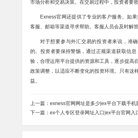
市场分析和交易决策。在交易过程中，投资者要
Exness官网还提供了专业的客户服务。
客服、邮箱等渠道寻求帮助。客服人员会及时解
对于想要参与外汇交易的投资者来说，准确获
的。投资者要保持警惕，通过正规渠道获取信息
验，合理运用平台提供的资源和工具，逐步提高
政策调整，以适应不断变化的投资环境。只有这
益。
上一篇：
exness官网网址是多少|ex平台下载手机版
下一篇：
ex个人专区登录网址入口|ex平台官网入