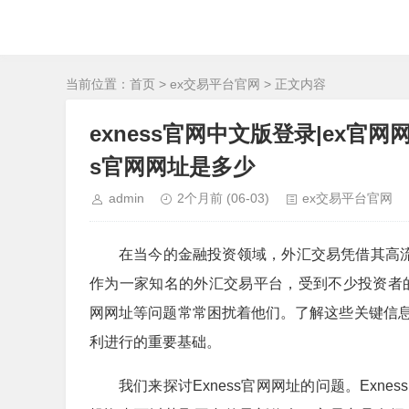
当前位置：
首页
>
ex交易平台官网
> 正文内容
exness官网中文版登录|ex官网
s官网网址是多少
admin
2个月前
(06-03)
ex交易平台官网
在当今的金融投资领域，外汇交易凭借其高流动
作为一家知名的外汇交易平台，受到不少投资者的
网网址等问题常常困扰着他们。了解这些关键信
利进行的重要基础。
我们来探讨Exness官网网址的问题。Ex